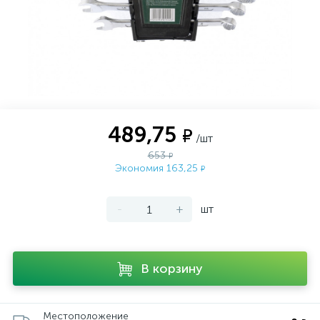
489,75
₽
/шт
653
₽
Экономия 163,25
₽
-
+
шт
В корзину
Местоположение