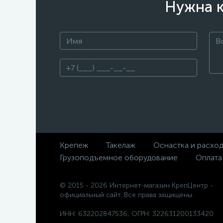
Нужна к
Крепеж
Такелаж
Оснастка и расхо
Грузоподъемное оборудование
Оплата
© 2015 - 2026 Интернет-магазин КрепЦентр -
официальный сайт. Все права защищены.
ИНН: 632202847536, ОГРН: 322631200133420