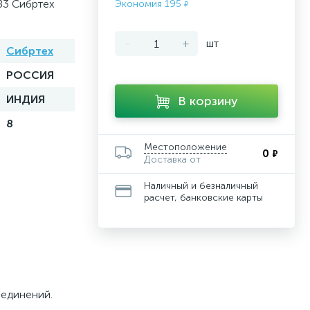
83 Сибртех
Экономия 195
₽
-
+
шт
Сибртех
РОССИЯ
ИНДИЯ
В корзину
8
Местоположение
0
₽
Доставка от
Наличный и безналичный
расчет, банковские карты
оединений.