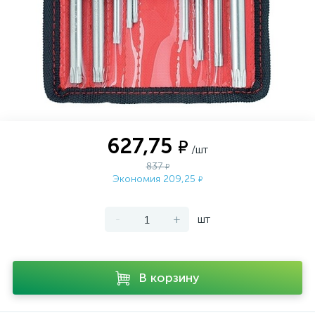
627,75
₽
/шт
837
₽
Экономия 209,25
₽
-
+
шт
В корзину