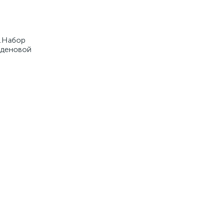
а.Набор
бденовой