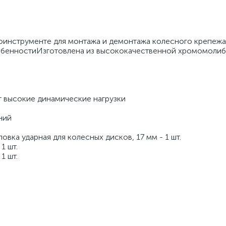
оинструменте для монтажа и демонтажа колесного крепеж
".ОсобенностиИзготовлена из высококачественной хромомоли
высокие динамические нагрузки
ний
вка ударная для колесных дисков, 17 мм - 1 шт.
1 шт.
1 шт.