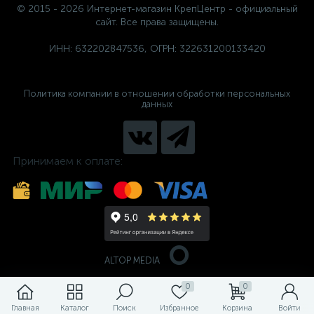
© 2015 - 2026 Интернет-магазин КрепЦентр - официальный
сайт. Все права защищены.
ИНН: 632202847536, ОГРН: 322631200133420
Политика компании в отношении обработки персональных
данных
Принимаем к оплате:
ALTOP MEDIA
0
0
Главная
Каталог
Поиск
Избранное
Корзина
Войти