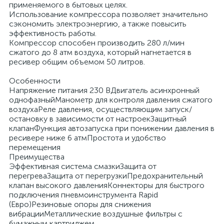
применяемого в бытовых целях.
Использование компрессора позволяет значительно
сэкономить электроэнергию, а также повысить
эффективность работы.
Компрессор способен производить 280 л/мин
сжатого до 8 атм воздуха, который нагнетается в
ресивер общим объемом 50 литров.
Особенности
Напряжение питания 230 ВДвигатель асинхронный
однофазныйМанометр для контроля давления сжатого
воздухаРеле давления, осуществляющим запуск/
остановку в зависимости от настроекЗащитный
клапанФункция автозапуска при понижении давления в
ресивере ниже 6 атмПростота и удобство
перемещения
Преимущества
Эффективная система смазкиЗащита от
перегреваЗащита от перегрузкиПредохранительный
клапан высокого давленияКоннекторы для быстрого
подключения пневмоинструмента Rapid
(Евро)Резиновые опоры для снижения
вибрацииМеталлические воздушные фильтры с
бумажным картриджем