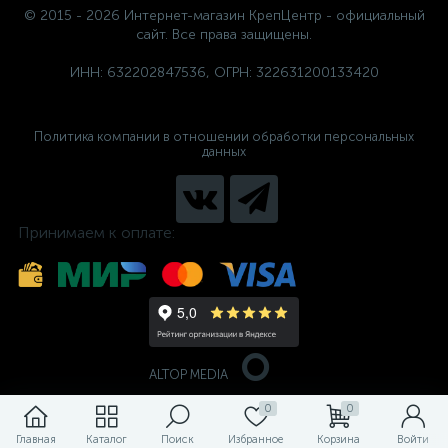
© 2015 - 2026 Интернет-магазин КрепЦентр - официальный
сайт. Все права защищены.
ИНН: 632202847536, ОГРН: 322631200133420
Политика компании в отношении обработки персональных
данных
Принимаем к оплате:
ALTOP MEDIA
0
0
Главная
Каталог
Поиск
Избранное
Корзина
Войти