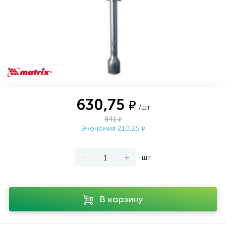
630,75
₽
/шт
841
₽
Экономия 210,25
₽
-
+
шт
В корзину