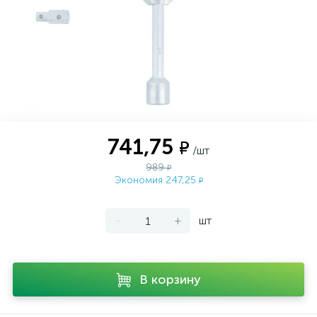
741,75
₽
/шт
989
₽
Экономия 247,25
₽
-
+
шт
В корзину