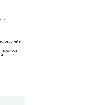
или
верхностей и
 градусов).
ый