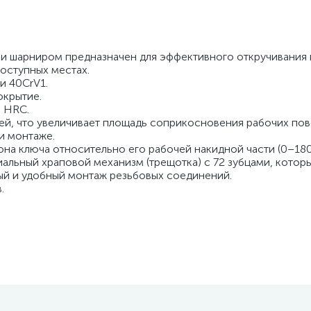
и шарниром предназначен для эффективного откручивания 
оступных местах.
и 40CrV1.
крытие.
8 HRС.
ей, что увеличивает площадь соприкосновения рабочих по
и монтаже.
она ключа относительно его рабочей накидной части (0–180
альный храповой механизм (трещотка) с 72 зубцами, котор
ый и удобный монтаж резьбовых соединений.
.