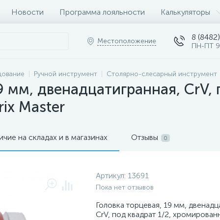
Новости
Программа лояльности
Калькуляторы
8 (8482)
Местоположение
ПН-ПТ 9
дование
Ручной инструмент
Столярно-слесарный инструмент
9 мм, двенадцатигранная, CrV, 
ix Master
ичие на складах и в магазинах
Отзывы
0
Артикул:
13691
Пока нет отзывов
Головка торцевая, 19 мм, двенадц
CrV, под квадрат 1/2, хромированн