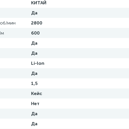
КИТАЙ
Да
 об/мин
2800
Нм
600
Да
Да
Li-lon
Да
1,5
Кейс
Нет
Да
Да