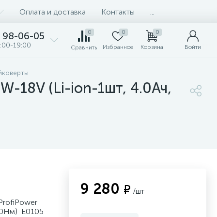
Оплата и доставка
Контакты
...
0
0
0
98-06-05
:00-19:00
Избранное
Корзина
Войти
Сравнить
йковерты
18V (Li-ion-1шт, 4.0Ач,
9 280
₽
/шт
ProfiPower
600Нм) E0105