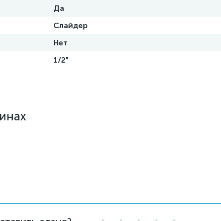
Да
Слайдер
Нет
1/2"
зинах