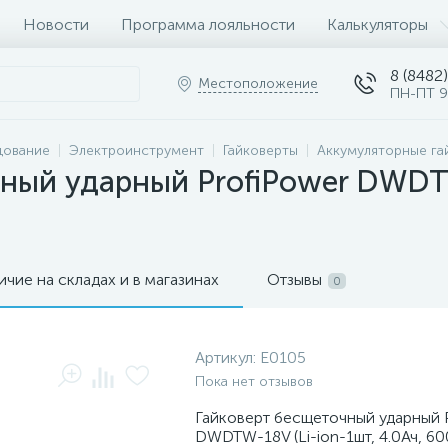
Новости
Программа лояльности
Калькуляторы
8 (8482)
Местоположение
ПН-ПТ 9
дование
Электроинструмент
Гайковерты
Аккумуляторные га
ный ударный ProfiPower DWDTW-
ичие на складах и в магазинах
Отзывы
0
Артикул:
E0105
Пока нет отзывов
Гайковерт бесщеточный ударный 
DWDTW-18V (Li-ion-1шт, 4.0Ач, 