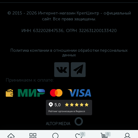
© 2015 - 2026 Интернет-магазин КрепЦентр - официальный
сайт. Все права защищены.
ИНН: 632202847536, ОГРН: 322631200133420
Политика компании в отношении обработки персональных
данных
Принимаем к оплате:
ALTOP MEDIA
0
0