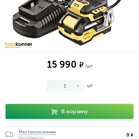
15 990
₽
/шт
-
+
шт
В корзину
Местоположение
0
₽
Доставка от