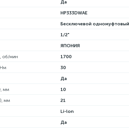
Да
HP333DWAE
Бесключевой одномуфтовы
1/2"
ЯПОНИЯ
, об/мин
1700
 Нм
30
Да
, мм
10
), мм
21
Li-lon
Да