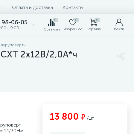
Оплата и доставка
Контакты
...
0
0
0
98-06-05
:00-19:00
Избранное
Корзина
Войти
Сравнить
 шуруповерты
 CXT 2х12В/2,0А*ч
13 800
₽
/шт
уруповерт
мм 14/30Нм