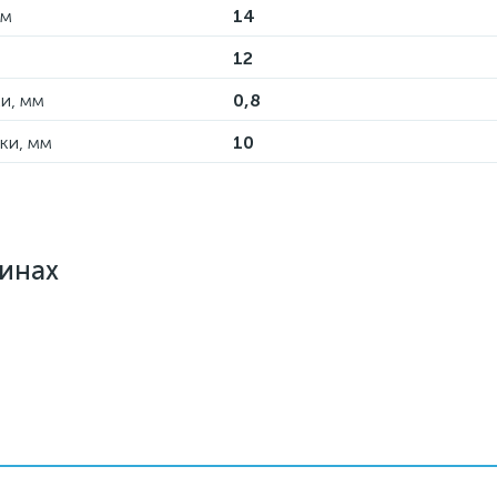
Нм
14
12
и, мм
0,8
ки, мм
10
зинах