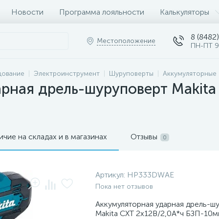
Новости
Программа лояльности
Калькуляторы
8 (8482)
Местоположение
ПН-ПТ 9
дование
Электроинструмент
Шуруповерты
Аккумуляторные
рная дрель-шуруповерт Makita
ичие на складах и в магазинах
Отзывы
0
Артикул:
HP333DWAE
Пока нет отзывов
Аккумуляторная ударная дрель-ш
Makita CXT 2х12В/2,0А*ч БЗП-10