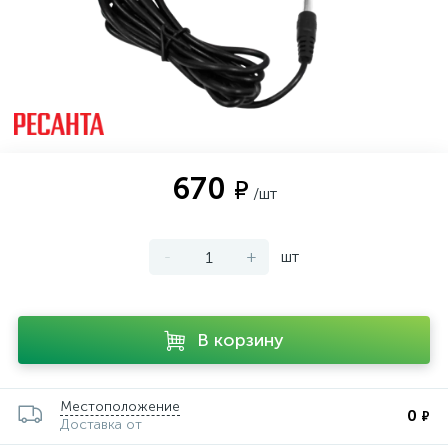
670
₽
/шт
-
+
шт
В корзину
Местоположение
0
₽
Доставка от